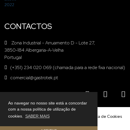
CONTACTOS
Zona Industrial - Arruamento D - Lote 27,
3850-184 Albergaria-A-Velha
Portugal
(+351) 234 020 069 (chamada para a rede fixa nacional)
comercial@gastrotek.pt
Ao navegar no nosso site está a concordar
com a nossa política de utilização de
© 2026 Gastrotek
Política de Privacidade
Política de Cookies
cookies.
SABER MAIS
Entidades RAL
Livro de Reclamações